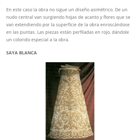
Publicaciones
En este caso la obra no sigue un diseño asimétrico. De un
y Multimedia
nudo central van surgiendo hojas de acanto y flores que se
Galerías de imágenes
van extendiendo por la superficie de la obra enroscándose
en las puntas. Las piezas están perfiladas en rojo, dándole
Vídeos
un colorido especial a la obra.
Boletines
SAYA BLANCA
Coronación
Canónica
El proceso hasta la Coronación
Programa de actos y cultos
Calendario de la Coronación
Entidades colaboradoras
Oración de la Coronación
Logotipo