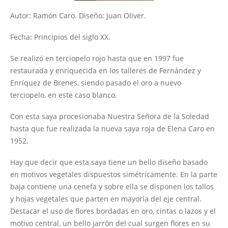
Pregonero
Autor: Ramón Caro. Diseño: Juan Oliver.
Lema
Fecha: Principios del siglo XX.
Cartelista
Padrinos
Se realizó en terciopelo rojo hasta que en 1997 fue
restaurada y enriquecida en los talleres de Fernández y
Simposio Soledad y Santo Entierro
Enríquez de Brenes, siendo pasado el oro a nuevo
Hoja Informativa 'Coronación'
terciopelo, en este caso blanco.
DVD oficial Coronación
Con esta saya procesionaba Nuestra Señora de la Soledad
Tienda
hasta que fue realizada la nueva saya roja de Elena Caro en
de recuerdos
1952.
Hay que decir que esta saya tiene un bello diseño basado
en motivos vegetales dispuestos simétricamente. En la parte
baja contiene una cenefa y sobre ella se disponen los tallos
y hojas vegetales que parten en mayoría del eje central.
Destacar el uso de flores bordadas en oro, cintas o lazos y el
motivo central, un bello jarrón del cual surgen flores en su