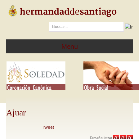
Menu
Inicio
Portada
Hermandad
de Santiago
Denominación y símbolos
Historia
Ajuar
Director Espiritual
Tweet
Sede Canónica
Tamaño letra: