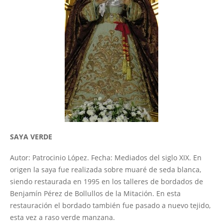
Coro 'Nuestra Señora de la Soledad'
Grupo Joven
Obra Social 'Nuestra Señora de la Soledad'
Patrimonio
de la Hermandad
Imágenes Titulares
Casa de Hermandad
Pasos procesionales
SAYA VERDE
Insignias
Autor: Patrocinio López. Fecha: Mediados del siglo XIX. En
Patrimonio musical
origen la saya fue realizada sobre muaré de seda blanca,
Patrimonio literario
siendo restaurada en 1995 en los talleres de bordados de
Benjamín Pérez de Bollullos de la Mitación. En esta
Ajuar
restauración el bordado también fue pasado a nuevo tejido,
Otros
esta vez a raso verde manzana.