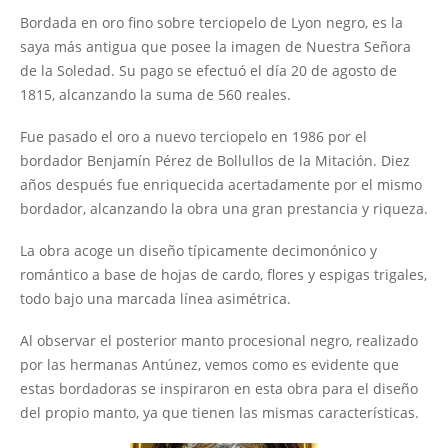
Bordada en oro fino sobre terciopelo de Lyon negro, es la
Adviento y Navidad
saya más antigua que posee la imagen de Nuestra Señora
Otros Cultos
de la Soledad. Su pago se efectuó el día 20 de agosto de
1815, alcanzando la suma de 560 reales.
Hermanos
Oficina
Fue pasado el oro a nuevo terciopelo en 1986 por el
bordador Benjamín Pérez de Bollullos de la Mitación. Diez
Gestiones online
años después fue enriquecida acertadamente por el mismo
Secretaría
bordador, alcanzando la obra una gran prestancia y riqueza.
Descargas y formularios
La obra acoge un diseño típicamente decimonónico y
Reglas
romántico a base de hojas de cardo, flores y espigas trigales,
todo bajo una marcada línea asimétrica.
Grupos
de hermanos
Al observar el posterior manto procesional negro, realizado
por las hermanas Antúnez, vemos como es evidente que
Banda de Cornetas y Tambores 'Santísimo Cristo de los
estas bordadoras se inspiraron en esta obra para el diseño
Remedios'
del propio manto, ya que tienen las mismas características.
Coro de Campanilleros 'Nuestra Señora de la Soledad'